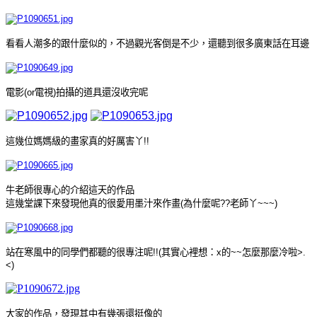
看看人潮多的跟什麼似的，不過觀光客倒是不少，還聽到很多廣東話在耳邊
電影(or電視)拍攝的道具還沒收完呢
這幾位媽媽級的畫家真的好厲害丫!!
牛老師很專心的介紹這天的作品
這幾堂課下來發現他真的很愛用墨汁來作畫(為什麼呢??老師丫~~~)
站在寒風中的同學們都聽的很專注呢!!(其實心裡想：x的~~怎麼那麼冷啦>.
<)
大家的作品，發現其中有幾張還挺像的