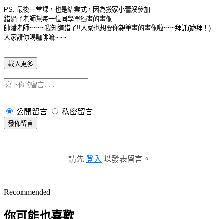
PS. 最後一堂課，也是結業式，因為搬家小蕾沒參加
錯過了老師幫每一位同學單獨畫的畫像
帥潘老師~~~~我知道錯了!!人家也想要你親筆畫的畫像啦~~~拜託(跪拜！)
人家請你喝咖啡嘛~~~
載入更多
公開留言
私密留言
發佈留言
請先
登入
以發表留言。
Recommended
你可能也喜歡