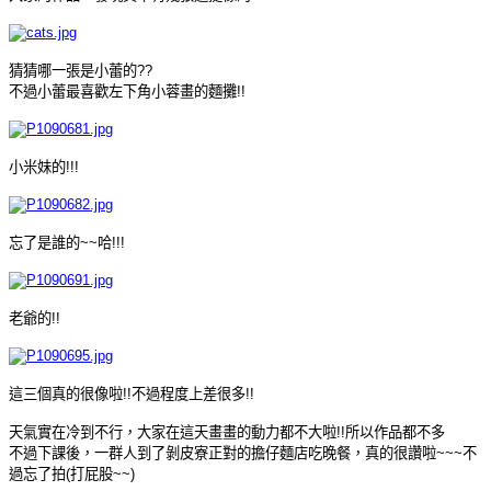
猜猜哪一張是小蕾的??
不過小蕾最喜歡左下角小蓉畫的麵攤!!
小米妹的!!!
忘了是誰的~~哈!!!
老爺的!!
這三個真的很像啦!!不過程度上差很多!!
天氣實在冷到不行，大家在這天畫畫的動力都不大啦!!所以作品都不多
不過下課後，一群人到了剝皮寮正對的擔仔麵店吃晚餐，真的很讚啦~~~不
過忘了拍(打屁股~~)