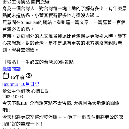
蕾公主俏俏話
國內旅遊
身為一個台灣人，對台灣每一塊土地的了解有多少，有什麼景
點尚未造訪過，小蕾其實有很多地方還沒去過....
無意間在Simonlan的網站上看到這一篇文章，一篇寫著一百個
台灣必去的點。
有時，對於國外的人文風景卻遠比台灣還要更吸引人時，靜下
心來想想，對於台灣，是不是還有更美的地方還沒有親眼看
到，親身去體驗。
［轉貼］一生必去的台灣100個景點
繼續閱讀
16年前
[murmur] 10月日記
蕾公主俏俏話
心情日記
2009.10.03
今天下載IE8, 介面還有點不太習慣, 大概因為太新潮的關係
吧!!
今天也將更衣室整理乾淨囉~~~~買了一個五斗櫃將老公的衣
服好好的整理一下!!