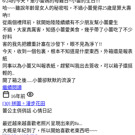
6/24的今天，是小蕾媽的母難日=小蕾的生日!!!
哈~~~雖說年齡是女人的秘密啦，不過小蕾覺得25歲是算大壽
吶!!
從兩個禮拜前，就開始陸陸續續有不少朋友幫小蕾慶生
不過，大家真厲害，知道小蕾愛美食，幾乎帶了小蕾吃了不少
好料
害的我先把體重計塞在沙發下，眼不見為淨丫!!
今天，收到一個包裏，根本不知道是什麼東西，外箱還是報表
紙
同事以為小蕾又叫報表紙，趕緊叫我出去簽收，可以箱子還挺
輕的..
開了箱之後.....小蕾卻默默的流淚了
繼續閱讀
16年前
[30] 拼圖。漫步花田
蕾公主俏俏話
心情日記
最近越來越喜歡老照片呈現出來的fu...
大概是年紀到了，所以開始喜歡老東西吧~~~