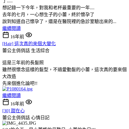
了.....
想記錄一下今年，對我和老杯最重要的一年....
去年的七月，一心想生子的小蕾，終於懷孕了
說到知道自己懷孕了，還是在醫院裡的急診室驗出來的...
繼續閱讀
16年前
[Hair] 這次真的來個大變化
蕾公主俏俏話
生活綜合
這是三年前的長髮照
雖然很懷念這樣的髮型，不過愛動髮的小蕾，這次真的要來個
大改造
先來個進化論吧!!
繼續閱讀
16年前
[30] 甜在心
蕾公主俏俏話
心情日記