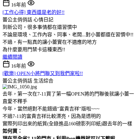
16年前
[工作心得] 東西還是老的好!!
蕾公主俏俏話
心情日記
到新公司，很多事情都在還習慣中
不論是環境、工作內容、同事、老闆...對小蕾都還在習慣中!!
不過，有一點真的讓小蕾實在不適應的地方
為什麼要用門禁卡這種東西!!
繼續閱讀
16年前
[歡樂] OPEN小將門聯又到我們家啦!!
蕾公主俏俏話
生活綜合
去年，第一次在7-11買了第一幅OPEN將的門聯後就讓小蕾一
直愛不釋手
今年，當然絕對不能錯過"富貴吉祥"版啦~~~
不過7-11的富貴吉祥比較漂亮，因為是透明的
實際列印出來的紙質(全錄進品160磅影列印紙)跟去年的一樣
如何買：
現在至全省7-11的門市，利用ibon機器就可以下載啦