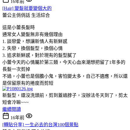
16年前
[Hair] 變髮就要變個大的
蕾公主俏俏話
生活綜合
這是小蕾長髮時
通常女人變髮無非有幾個理由
1. 談戀愛，想讓新情人有新鮮感
2. 失戀，換個髮型，換個心情
3. 追求新鮮感，對於現有的髮型膩了
小蕾今天的心情屬於第三類，今天心血來潮想把留了1年多的
長髮一次剪掉
不過，小蕾也是個膽小鬼，害怕變太多，自己不適應，所以還
是保留原有的捲度而剪短
新髮型，還沒洗頭前，剪到蓋過脖子，沒辦法冬天到了，剪太
短會冷嘛~~~
繼續閱讀
16年前
[轉貼分享] 一生必去的台灣100個景點