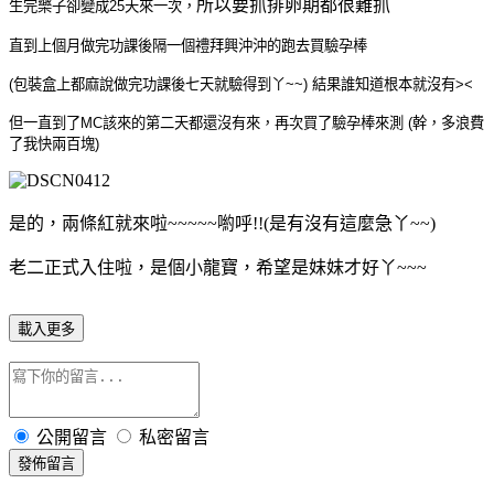
所以要抓排卵期都很難抓
生完樂子卻變成25天來一次，
直到上個月做完功課後隔一個禮拜興沖沖的跑去買驗孕棒
(包裝盒上都麻說做完功課後七天就驗得到丫~~) 結果誰知道根本就沒有><
但一直到了MC該來的第二天都還沒有來，再次買了驗孕棒來測 (幹，多浪費
了我快兩百塊)
是的，兩條紅就來啦~~~~~喲呼!!(是有沒有這麼急丫~~)
老二正式入住啦，是個小龍寶，希望是妹妹才好丫~~~
載入更多
公開留言
私密留言
發佈留言