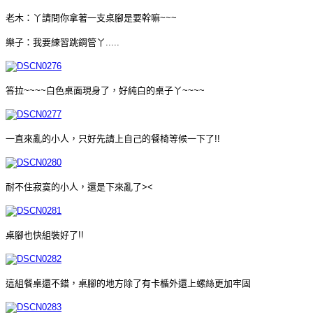
老木：丫請問你拿著一支桌腳是要幹嘛~~~
樂子：我要練習跳鋼管丫.....
答拉~~~~白色桌面現身了，好純白的桌子丫~~~~
一直來亂的小人，只好先請上自己的餐椅等候一下了!!
耐不住寂寞的小人，還是下來亂了><
桌腳也快組裝好了!!
這組餐桌還不錯，桌腳的地方除了有卡楯外還上螺絲更加牢固