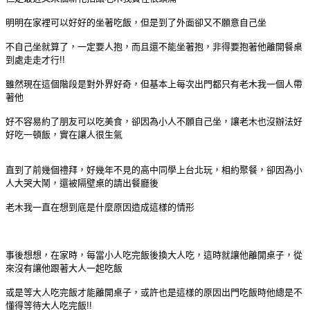
明明在家裡可以好好的坐著吃飯，但是到了外面卻又不願意自己坐
不自己坐就算了，一定要人抱，而且還不能坐著抱，非得要抱著他離開餐桌
到處走走才行!!
雖然現在這個階段是對外界好奇，但基本上每次出門都只有老木我一個人帶
著他
好不容易約了朋友可以吃美食，卻因為小人不願自己坐，讓老木也沒辦法好
好吃一頓飯，實在讓人很生氣
直到了前幾個禮拜，好幾年不見的高中同學上台北玩，相約聚餐，卻因為小
人大哭大鬧，還被隔壁桌的請出餐廳後
老木我一直在想到底是什麼原因造成這樣的情形
事後想想，在家時，每當小人吃完飯後換大人吃，這時就讓他離開桌子，從
來沒有讓他跟著大人一起吃飯
或是等大人吃完飯才能離開桌子，或許也是這樣的原因出門吃飯時他總是不
懂得等待大人吃完飯!!