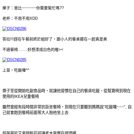
樂子：爸比~~~~~~你需要幫忙嗎??
老杯：不用不用XDD
答拉!!!趕在午餐前終於組好了，跟小人的餐桌擺在一起真是美
不過餐椅........好想漆成白色的喔><
上菜，吃飯囉^^
樂子至從開始吃副食品時，就讓他習慣在自己的餐桌吃飯，從幫寶椅到現在
使用的IKEA兒童餐椅
雖然曾經有段時間非常抗拒坐餐椅，到現在只要聽到媽媽說"吃飯囉~~~", 自
己就會跑到餐椅前面等大人抱他坐上去
但是最近又來個新花招讓老木我實在很頭痛