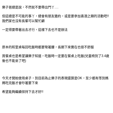
樂子爸總是說，不然就不要帶出門丫....
但這總是不可能的事丫，總會有朋友邀約，或是要參加喜酒之類的活動吧!!
我們家也沒有長輩可以幫忙顧
一定得要帶著出去才行，這樣下去也不是辦法
原本的和室桌每回吃飯時都要彎著腰，長期下來實在也很不舒服
買餐桌也是希望讓樂子知道，吃飯時一定要在餐桌上吃飯(兒童椅到了3.4歲
後也不能坐了吧)
今天才開始使用桌子，到目前為止樂子的表現還算是OK，至少都有等到媽
媽吃完飯才會吵著要下來
希望能夠繼續保持下去才好!!