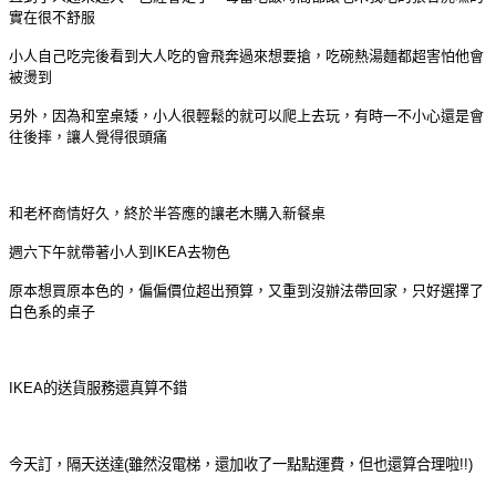
實在很不舒服
小人自己吃完後看到大人吃的會飛奔過來想要搶，吃碗熱湯麵都超害怕他會
被燙到
另外，因為和室桌矮，小人很輕鬆的就可以爬上去玩，有時一不小心還是會
往後摔，讓人覺得很頭痛
和老杯商情好久，終於半答應的讓老木購入新餐桌
週六下午就帶著小人到IKEA去物色
原本想買原本色的，偏偏價位超出預算，又重到沒辦法帶回家，只好選擇了
白色系的桌子
IKEA的送貨服務還真算不錯
今天訂，隔天送達(雖然沒電梯，還加收了一點點運費，但也還算合理啦!!)