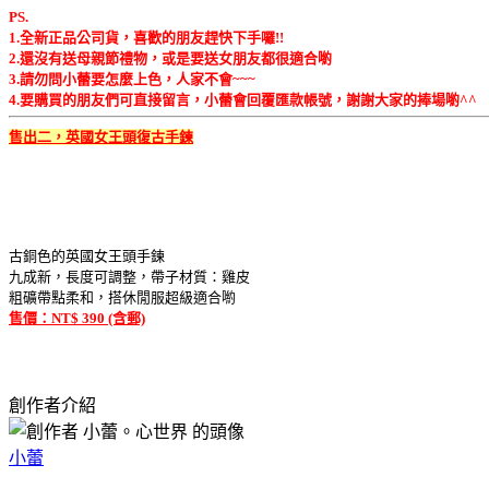
PS.
1.全新正品公司貨，喜歡的朋友趕快下手囉!!
2.還沒有送母親節禮物，或是要送女朋友都很適合喲
3.請勿問小蕾要怎麼上色，人家不會~~~
4.要購買的朋友們可直接留言，小蕾會回覆匯款帳號，謝謝大家的捧場喲^^
售出二，英國女王頭復古手鍊
古銅色的英國女王頭手鍊
九成新，長度可調整，帶子材質：雞皮
粗礦帶點柔和，搭休閒服超級適合喲
售價：NT$ 390 (含郵)
創作者介紹
小蕾