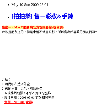
May
10
Sun
2009
23:01
[拍拍樂] 售－彩妝&手鍊
售出一，M.A.C限量 魔幻方塊眼彩盤 (暖色調)
此款是朋友送的，但是小蕾不常畫眼影，所以售出給喜歡的朋友們囉!!
介紹：
1. 時尚帆布造型外盒
2. 彩刷材質：馬毛，觸感極佳
3.五款暢銷眼影，不怕不好搭配服飾
4.製造日期：2008.05.01/有效期間三年
5.
售價：NT$900(含郵)