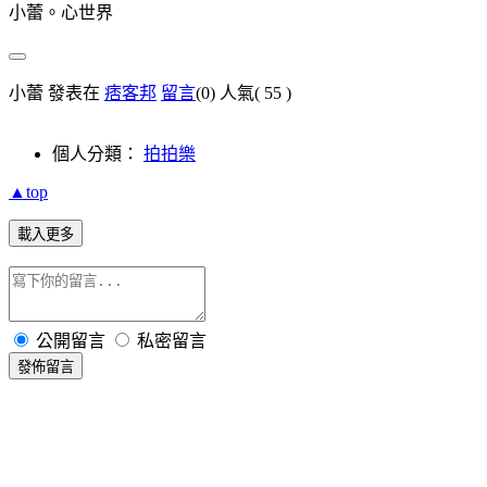
小蕾。心世界
小蕾 發表在
痞客邦
留言
(0)
人氣(
55
)
個人分類：
拍拍樂
▲top
載入更多
公開留言
私密留言
發佈留言