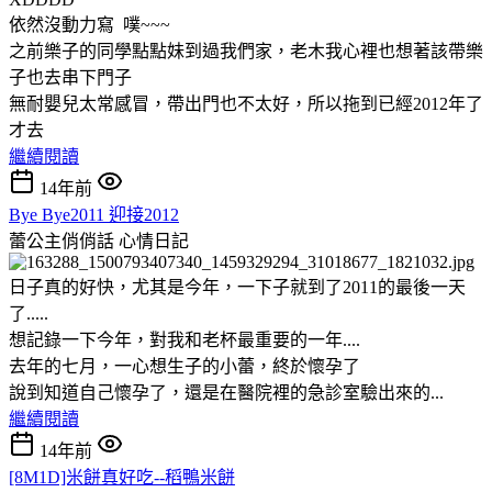
依然沒動力寫 噗~~~
之前樂子的同學點點妹到過我們家，老木我心裡也想著該帶樂
子也去串下門子
無耐嬰兒太常感冒，帶出門也不太好，所以拖到已經2012年了
才去
繼續閱讀
14年前
Bye Bye2011 迎接2012
蕾公主俏俏話
心情日記
日子真的好快，尤其是今年，一下子就到了2011的最後一天
了.....
想記錄一下今年，對我和老杯最重要的一年....
去年的七月，一心想生子的小蕾，終於懷孕了
說到知道自己懷孕了，還是在醫院裡的急診室驗出來的...
繼續閱讀
14年前
[8M1D]米餅真好吃--稻鴨米餅