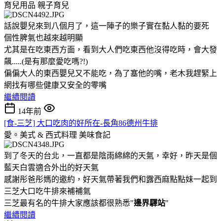
育兒用品
親子育兒
話說嬰兒來到八個月了，這一陣子的樂子實在黏人黏的要死
個性脾氣也越來越明顯
尤其是在吃東西方面，看到大人們吃東西他沒得吃時，會大發
飆.....(是有那麼愛吃嗎?!)
偏偏大人的東西嬰兒又不能吃，為了塞他的嘴，老木我趕緊上
網找有哪些健康又安全的零嘴
繼續閱讀
14年前
[食-三芝] 大口吃肉的好所在-長角86德州牛排
愛。美式 & 西式料理
美味食記
到了冬天的台北，一直都是陰雨綿綿的天氣，幸好，昨天是個
藍天白雲適合外出的好天氣
感謝彤爸彤媽的邀約，好天氣帶著我們和露西麻點點妹一起到
三芝大口吃牛排來補補氣
三芝最有名的牛排大家應該都很熟悉"
邊界驛站
"
繼續閱讀