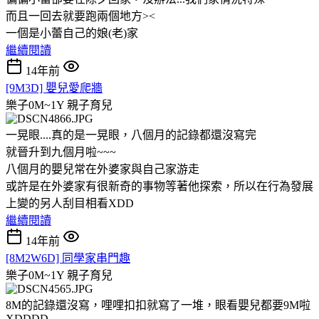
而且一回去就要跑兩個地方><
一個是小蕾自己的娘(老)家
繼續閱讀
14年前
[9M3D] 嬰兒愛爬牆
樂子0M~1Y
親子育兒
一晃眼....真的是一晃眼，八個月的記錄都還沒寫完
就晉升到九個月啦~~~
八個月的嬰兒常在外婆家與自己家游走
或許是在外婆家有很新奇的事物等著他探索，所以在行為發展
上變的另人刮目相看XDD
繼續閱讀
14年前
[8M2W6D] 同學家串門趣
樂子0M~1Y
親子育兒
8M的記錄還沒寫，哩哩扣扣就寫了一堆，眼看嬰兒都要9M啦
XDDDD