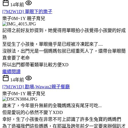
14年前
[7M2W1D] 單眼下的樂子
樂子0M~1Y
親子育兒
記得之前好友妙提到，她覺得用單眼拍小孩覺得小孩變的好成
熟
至從生了小孩後，單眼幾乎是已經被冷凍起來了....
沒辦法，出門光是一個媽媽包就已經重死人了，還帶台單眼簡
直會要了老命
所以出門都帶著類單比較方便XD
繼續閱讀
14年前
[7M1W1D] 勘場-Wawau2親子餐廳
樂子0M~1Y
親子育兒
歲末了，今年晉升無薪的全職媽媽沒有尾牙可吃...
但是愛玩的心依然不變丫XDD
幸好，生了小孩後在非思不可上認識了許多生兔寶的媽媽們
為了造福我們這些媽媽，在耶誕及跨年前夕一定要來辦個趴才