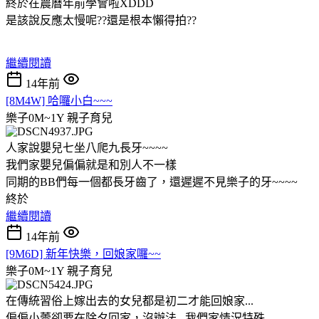
終於在農曆年前學會啦XDDD
是該說反應太慢呢??還是根本懶得拍??
繼續閱讀
14年前
[8M4W] 哈囉小白~~~
樂子0M~1Y
親子育兒
人家說嬰兒七坐八爬九長牙~~~~
我們家嬰兒偏偏就是和別人不一樣
同期的BB們每一個都長牙齒了，還遲遲不見樂子的牙~~~~
終於
繼續閱讀
14年前
[9M6D] 新年快樂，回娘家囉~~
樂子0M~1Y
親子育兒
在傳統習俗上嫁出去的女兒都是初二才能回娘家...
偏偏小蕾卻要在除夕回家，沒辦法...我們家情況特殊