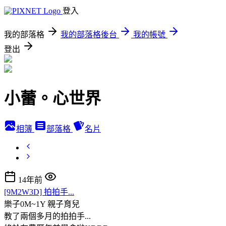
登入
我的部落格
我的部落格後台
我的帳號
登出
小蕾。心世界
相簿
部落格
名片
14年前
[9M2W3D] 拍拍手...
樂子0M~1Y
親子育兒
教了兩個多月的拍拍手...