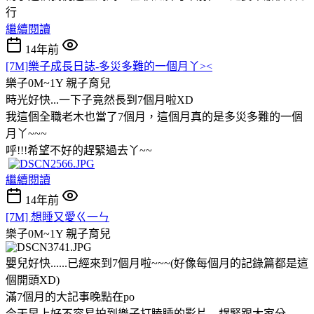
行
繼續閱讀
14年前
[7M]樂子成長日誌-多災多難的一個月丫><
樂子0M~1Y
親子育兒
時光好快...一下子竟然長到7個月啦XD
我這個全職老木也當了7個月，這個月真的是多災多難的一個
月丫~~~
呼!!!希望不好的趕緊過去丫~~
繼續閱讀
14年前
[7M] 想睡又愛ㄍ一ㄣ
樂子0M~1Y
親子育兒
嬰兒好快......已經來到7個月啦~~~(好像每個月的記錄篇都是這
個開頭XD)
滿7個月的大記事晚點在po
今天早上好不容易拍到樂子打瞌睡的影片....趕緊跟大家分