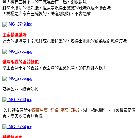
嘴巴裡有三種不同的口感混合在一起，卻很對味
雖然肉腸切的薄如紙，但還是吃得出微微的辣味以及肉腸香味
黑橄欖是店家自己醃製的，味道剛剛好，不會過嗆
主廚精選濃湯
這天的濃湯是用南瓜打成泥後特製的，喝得出淡淡的蔬菜及南瓜清甜味
濃湯附送的香蒜麵包
塗上香氣十足的香蒜，表面烤的金黃色澤，麵包外酥內軟!!
安達魯西亞綜合沙拉
沙拉裡有青脆的
蘿蔓生菜
鮮蝦 蘋果 甜椒，
淋上橙味醬汁，口感豐富又清
爽，夏天吃清爽無負擔
蒜香烤冰魚