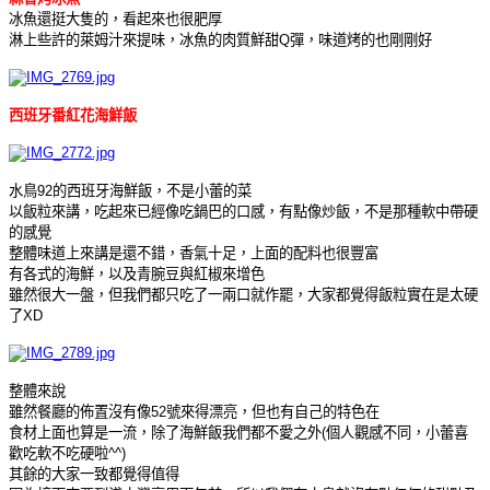
冰魚還挺大隻的，看起來也很肥厚
淋上些許的萊姆汁來提味，冰魚的肉質鮮甜Q彈，味道烤的也剛剛好
西班牙番紅花海鮮飯
水鳥92的西班牙海鮮飯，不是小蕾的菜
以飯粒來講，吃起來已經像吃鍋巴的口感，有點像炒飯，不是那種軟中帶硬
的感覺
整體味道上來講是還不錯，香氣十足，上面的配料也很豐富
有各式的海鮮，以及青腕豆與紅椒來增色
雖然很大一盤，但我們都只吃了一兩口就作罷，大家都覺得飯粒實在是太硬
了XD
整體來說
雖然餐廳的佈置沒有像52號來得漂亮，但也有自己的特色在
食材上面也算是一流，除了海鮮飯我們都不愛之外(個人觀感不同，小蕾喜
歡吃軟不吃硬啦^^)
其餘的大家一致都覺得值得