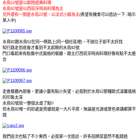
水鳥52號是以歐陸經典料理
水鳥92號是以西班牙時尚料理為主
另外還有一間是水鳥22號，以法式小館為主
(希望有機會可以造訪一下..暗示
某人中)
水鳥92跟水鳥52在同一條路上(同一個社區裡)，不過位子卻不太好找
知行路走到底後才看到不太起眼的水鳥92號
門口看起來有點像中式風格的餐廳，跟主打西班牙時尚料理好像有點不太適
合
走進餐廳內部後，更讓小蕾有點小失望，必竟對於水鳥52那種歐式溫馨風格
的印象太深
水鳥92號就一整個太虛了點!!
但水鳥92唯一的好處是旁邊就是一大片平原，無論是光源或景色來講都算不
錯
我們這次也點了不少東西，必竟第一次造訪，許多招牌菜當然不能錯過