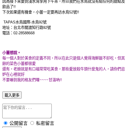
因為接下來要到淺水灣享用下午茶，所以我們在水鳥就沒有點任何的甜點及
飲品了!!
下次如果還有機會，小蕾一定要再訪水鳥52號!!
TAPAS水鳥國際-水鳥92號
地址：台北市關渡知行路92號
電話：02-28588668
小蕾想說。
每一個人對於美食的定義不同，所以在此只是個人覺得海鮮飯不好吃，但其
餘的菜色小蕾都很愛
還有，老娘就是有口福常常吃美食，那些愛放殺牛頭什麼鬼的人，請你們忌
妒在心裡就好
不要嚇到我的格友們囉~~~~甘溫吶!!
載入更多
公開留言
私密留言