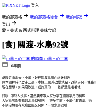
登入
我的部落格
我的部落格後台
我的帳號
登出
愛。美式 & 西式料理
美味食記
[食] 關渡-水鳥92號
小蕾。心世界
16年前
基隆走山那天，小蕾正好在關渡享用西班牙料理
原本回程時也要走二高，幸好....臨時改變地點，改道走另一條路!!
現在想想，如果沒改道，或許真的.......依然還是毛毛地!!
好啦!!即然人沒事，當然要來跟大家分享在關渡享用的料理
大家應該都有聽過水鳥52號吧.....許多年前，小蕾也有去享用過
不過沒想現在水鳥國際又另開了一間水鳥92號