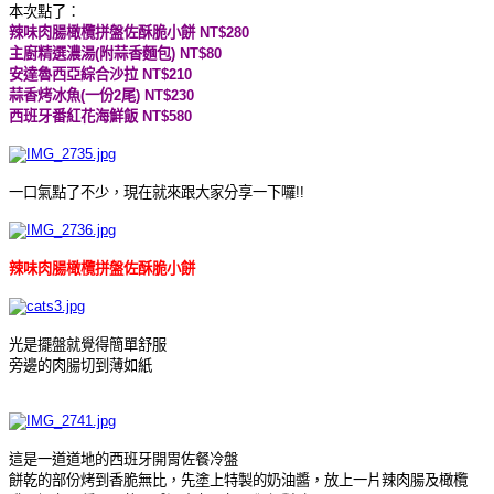
本次點了：
辣味肉腸橄欖拼盤佐酥脆小餅 NT$280
主廚精選濃湯(附蒜香麵包) NT$80
安達魯西亞綜合沙拉 NT$210
蒜香烤冰魚(一份2尾) NT$230
西班牙番紅花海鮮飯 NT$580
一口氣點了不少，現在就來跟大家分享一下囉!!
辣味肉腸橄欖拼盤佐酥脆小餅
光是擺盤就覺得簡單舒服
旁邊的肉腸切到薄如紙
這是一道道地的西班牙開胃佐餐冷盤
餅乾的部份烤到香脆無比，先塗上特製的奶油醬，放上一片辣肉腸及橄欖