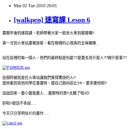
Mar
02
Tue
2010
20:01
[walkpen] 速寫課 Leson 6
農曆年後的速寫課，老師帶著大家一起坐火車到基隆囉!!
第一次到火車站畫著旅客，看在眼裡的心情真的五味雜陳...
站在這裡的每一個人，他們的最終點是何處??是要去見什麼人??做什麼事??
這個阿被就是在火車站讓我們覺得驚訝的人!!
當他看到其他同學在畫畫時，還自己跑向前比YA，要求畫他呢!!
話說回來，要小蕾我畫人....畫那時的景!!太難了啦XD
好啦!!廢話不多說.....
今天只分享明信片的畫作.....