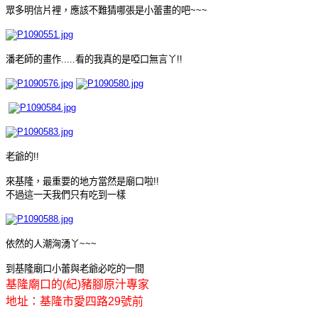
眾多明信片裡，應該不難猜哪張是小蕾畫的吧~~~
潘老師的畫作.....看的我真的是啞口無言丫!!
老爺的!!
來基隆，最重要的地方當然是廟口啦!!
不過這一天我們只有吃到一樣
依然的人潮洶湧丫~~~
到基隆廟口小蕾與老爺必吃的一間
基隆廟口的(紀)豬腳原汁專家
地址：基隆市愛四路29號前