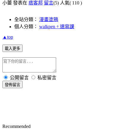
小蕾 發表在
痞客邦
留言
(5)
人氣(
110
)
全站分類：
漫畫塗鴉
個人分類：
walkpen。速寫課
▲top
載入更多
公開留言
私密留言
發佈留言
Recommended