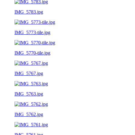
IMG_5783.jpg
IMG_5773-tile.jpg
IMG_5770-tile.jpg
IMG_5767.jpg
IMG_5763.jpg
IMG_5762.jpg
IMG_5761.jpg