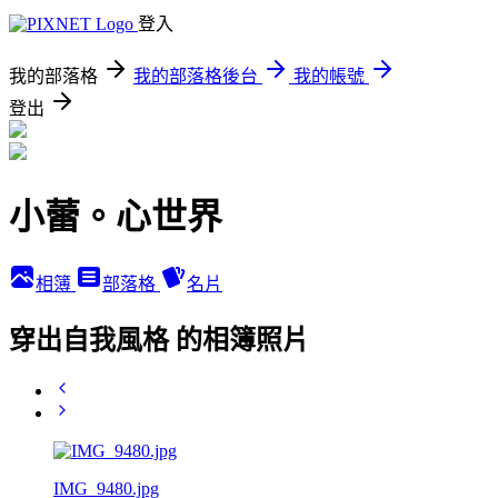
登入
我的部落格
我的部落格後台
我的帳號
登出
小蕾。心世界
相簿
部落格
名片
穿出自我風格 的相簿照片
IMG_9480.jpg