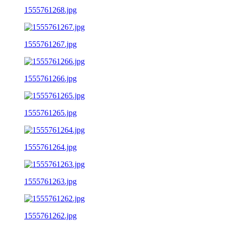
1555761268.jpg
1555761267.jpg
1555761266.jpg
1555761265.jpg
1555761264.jpg
1555761263.jpg
1555761262.jpg